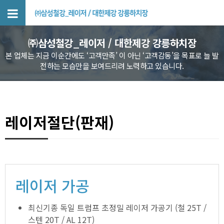
_레이저 / 대…
㈜삼성철강_레이저 / 대한제강 강릉하치장
본 업체는 지금 이순간에도 ‘고객만족’ 이 아닌 ‘고객감동’을 목표로 늘 발
전하는 모습만을 보여드리려 노력하고 있습니다.
레이저절단(판재)
레이저 가공
최신기종 독일 트럼프 초정밀 레이저 가공기 (철 25T /
스텐 20T / AL 12T)