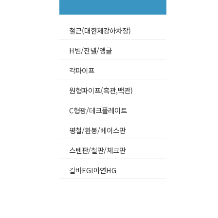
철근(대한제강하차장)
H빔/잔넬/앵글
각파이프
원형파이프(흑관,백관)
C형광/데크플레이트
평철/환봉/베이스판
스텐판/철판/체크판
갈바EGI아연HG