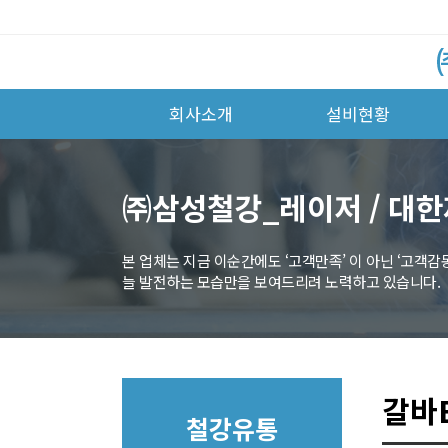
회사소개
설비현황
㈜삼성철강_레이저 / 대
본 업체는 지금 이순간에도 ‘고객만족’ 이 아닌 ‘고객감
갈바
철강유통