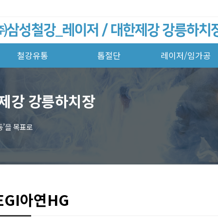
철강유통
톱절단
레이저/임가공
한제강 강릉하치장
동’을 목표로
EGI아연HG